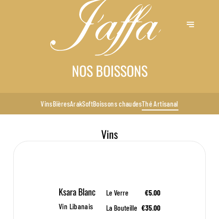
NOS BOISSONS
Vins
Bières
Arak
Soft
Boissons chaudes
Thé Artisanal
Vins
Ksara Blanc
Le Verre
€5.00
Vin Libanais
La Bouteille
€35.00