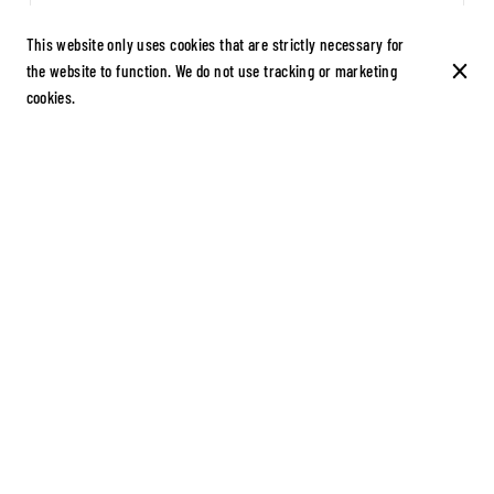
limonade palestinenne
€3.50
This website only uses cookies that are strictly necessary for
Au citron
the website to function. We do not use tracking or marketing
cookies.
Ice Tea original
€2.50